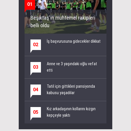
01
Beşiktaş'ın muhtemel rakipleri
belli oldu
İş başvurusuna gidecekler dikkat
02
Anne ve 3 yaşındaki oğlu vefat
03
etti
Tatil için gittikleri pansiyonda
04
kabusu yaşadılar
Kız arkadaşının kollarını kızgın
05
kepçeyle yaktı