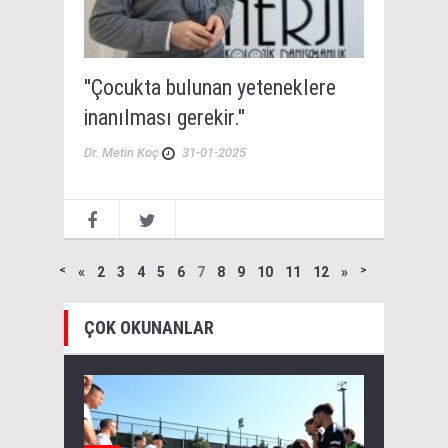
''Çocukta bulunan yeteneklere
inanılması gerekir.''
Dr. Metin Koç
31-01-2025
˂
«
2
3
4
5
6
7
8
9
10
11
12
»
˃
ÇOK OKUNANLAR