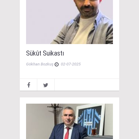
Sükût Suikastı
Gökhan Bozkuş
02-07-2025